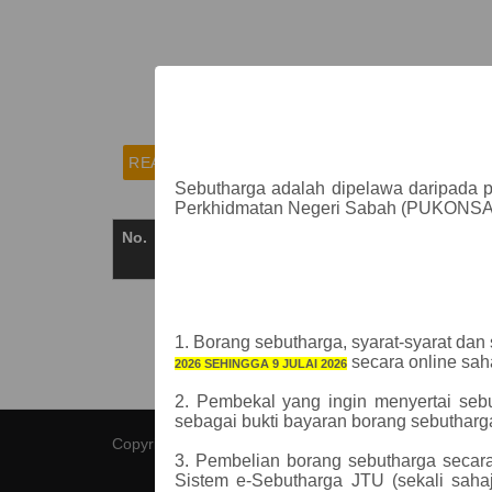
README FIRST
PERSONAL ACCOUNT REGIS
Sebutharga adalah dipelawa daripada p
Perkhidmatan Negeri Sabah (PUKONSA)
No.
Pautan
Muat
Siri No
Tajuk Se
Turun
1.
Borang sebutharga, syarat-syarat dan 
secara online sah
2026
SEHINGGA
9 JULAI 2026
2. Pembekal yang ingin menyertai seb
sebagai bukti bayaran borang sebutharg
Copyright © 2026 - All Rights Reserved -
Domain Nam
3. Pembelian borang sebutharga secar
Sistem e-Sebutharga JTU (sekali sa