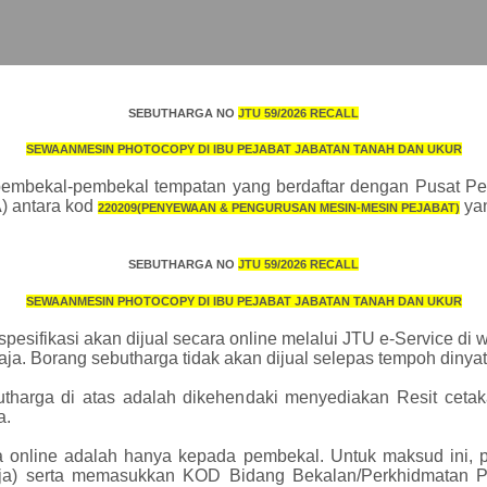
Sebut Harga / Tender Listing
SEBUTHARGA NO
JTU
59/2026 RECALL
SEWAANMESIN PHOTOCOPY DI IBU PEJABAT JABATAN TANAH DAN UKUR
→
→
TRATION
COMPANY ACCOUNT REGISTRATION
VENDOR
embekal-pembekal tempatan yang berdaftar dengan Pusat Pen
 antara kod
yan
220209(PENYEWAAN & PENGURUSAN MESIN-MESIN PEJABAT)
but Harga / Tender
Syarat Pra-Kelayakan
(Kod Bidang Pukonsa)
SEBUTHARGA NO
JTU
59/2026
RECALL
SEWAANMESIN PHOTOCOPY DI IBU PEJABAT JABATAN TANAH DAN UKUR
spesifikasi akan dijual secara online melalui JTU e-Service di
aja. Borang sebutharga tidak akan dijual selepas tempoh dinya
utharga di atas adalah dikehendaki menyediakan Resit ceta
a.
e
a online adalah hanya kepada pembekal. Untuk maksud ini, 
haja) serta memasukkan KOD Bidang Bekalan/Perkhidmatan 