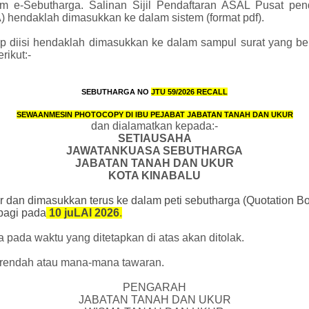
e-Sebutharga. Salinan Sijil Pendaftaran ASAL Pusat pend
hendaklah dimasukkan ke dalam sistem (format pdf).
 diisi hendaklah dimasukkan ke dalam sampul surat yang berl
rikut:-
SEBUTHARGA NO
JTU
59/2026
RECALL
SEWAANMESIN PHOTOCOPY DI IBU PEJABAT JABATAN TANAH DAN UKUR
dan dialamatkan kepada:-
SETIAUSAHA
JAWATANKUASA SEBUTHARGA
JABATAN TANAH DAN UKUR
KOTA KINABALU
r dan dimasukkan terus ke dalam peti sebutharga (Quotation B
pagi pada
10 juLAI 2026
.
 pada waktu yang ditetapkan di atas akan ditolak.
 terendah atau mana-mana tawaran.
PENGARAH
JABATAN TANAH DAN UKUR