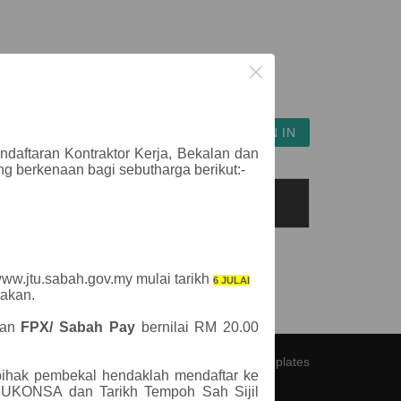
×
 ENROLMENT
VENDOR SIGN IN
daftaran Kontraktor Kerja, Bekalan dan
g berkenaan bagi sebutharga berikut:-
Sebut Harga / Tender
Tarikh Tutup
Mula Dijual
Penjualan
 www.jtu.sabah.gov.my mulai tarikh
6 JULAI
takan.
kan
FPX/ Sabah Pay
bernilai RM 20.00
Template by
OS Templates
pihak pembekal hendaklah mendaftar ke
PUKONSA dan Tarikh Tempoh Sah Sijil