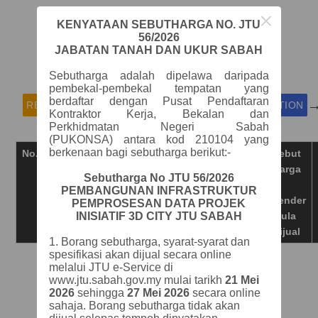
×
KENYATAAN SEBUTHARGA NO.
JTU
56/2026
JABATAN TANAH DAN UKUR SABAH
Sebut Harga / Tender Listing
Sebutharga adalah dipelawa daripada
pembekal-pembekal tempatan yang
berdaftar dengan Pusat Pendaftaran
README FIRST
PERSONAL ACCOUNT REGISTRATION
Kontraktor Kerja, Bekalan dan
Perkhidmatan Negeri Sabah
(PUKONSA) antara kod 210104 yang
berkenaan bagi sebutharga berikut:-
No.
Pautan
Muat
Siri
Tajuk
Syarat
Sebut
Turun
No
Sebut
Pra-
Harga
Sebutharga No
JTU 56/2026
Harga
Kelayakan
/
PEMBANGUNAN INFRASTRUKTUR
/
(Kod
Tender
PEMPROSESAN DATA PROJEK
INISIATIF 3D CITY JTU SABAH
Tender
Bidang
Mula
Pukonsa)
Dijual
1.
Borang sebutharga, syarat-syarat dan
spesifikasi akan dijual secara online
melalui JTU e-Service di
www.jtu.sabah.gov.my mulai tarikh
21 Mei
2026
sehingga
27 Mei 2026
secara online
sahaja. Borang sebutharga tidak akan