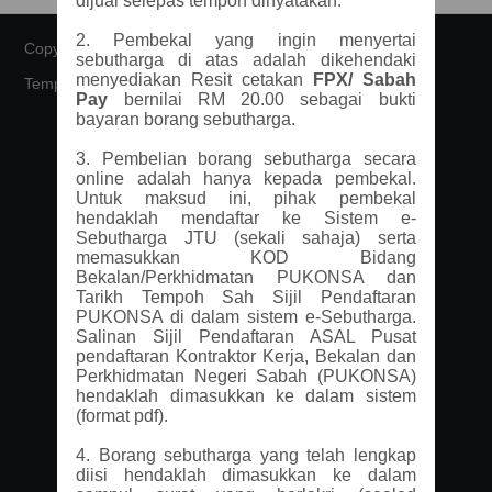
dijual selepas tempoh dinyatakan.
2. Pembekal yang ingin menyertai
Copyright © 2026 - All Rights Reserved -
Domain Name
sebutharga di atas adalah dikehendaki
menyediakan Resit cetakan
FPX/ Sabah
Template by
OS Templates
Pay
bernilai RM 20.00 sebagai bukti
bayaran borang sebutharga.
3. Pembelian borang sebutharga secara
online adalah hanya kepada pembekal.
Untuk maksud ini, pihak pembekal
hendaklah mendaftar ke Sistem e-
Sebutharga JTU (sekali sahaja) serta
memasukkan KOD Bidang
Bekalan/Perkhidmatan PUKONSA dan
Tarikh Tempoh Sah Sijil Pendaftaran
PUKONSA di dalam sistem e-Sebutharga.
Salinan Sijil Pendaftaran ASAL Pusat
pendaftaran Kontraktor Kerja, Bekalan dan
Perkhidmatan Negeri Sabah (PUKONSA)
hendaklah dimasukkan ke dalam sistem
(format pdf).
4.
Borang sebutharga yang telah lengkap
diisi hendaklah dimasukkan ke dalam