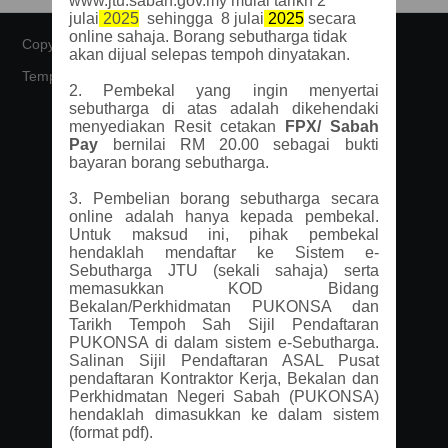
www.jtu.sabah.gov.my mulai tarikh 2
julai
2025
sehingga 8 julai
2025
secara
online sahaja. Borang sebutharga tidak
Copyright © 2026 - All Rights Reserved -
Domain Name
akan dijual selepas tempoh dinyatakan.
Template by
OS Templates
2. Pembekal yang ingin menyertai
sebutharga di atas adalah dikehendaki
menyediakan Resit cetakan
FPX/ Sabah
Pay
bernilai RM 20.00 sebagai bukti
bayaran borang sebutharga.
3. Pembelian borang sebutharga secara
online adalah hanya kepada pembekal.
Untuk maksud ini, pihak pembekal
hendaklah mendaftar ke Sistem e-
Sebutharga JTU (sekali sahaja) serta
memasukkan KOD Bidang
Bekalan/Perkhidmatan PUKONSA dan
Tarikh Tempoh Sah Sijil Pendaftaran
PUKONSA di dalam sistem e-Sebutharga.
Salinan Sijil Pendaftaran ASAL Pusat
pendaftaran Kontraktor Kerja, Bekalan dan
Perkhidmatan Negeri Sabah (PUKONSA)
hendaklah dimasukkan ke dalam sistem
(format pdf).