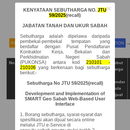
×
KENYATAAN SEBUTHARGA NO.
JTU
59/2025
(recall)
Sebut Harga / Tender Listing
JABATAN TANAH DAN UKUR SABAH
Sebutharga adalah dipelawa daripada
pembekal-pembekal tempatan yang
README FIRST
PERSONAL ACCOUNT REGISTRATION
berdaftar dengan Pusat Pendaftaran
Kontraktor Kerja, Bekalan dan
Perkhidmatan Negeri Sabah
(PUKONSA) antara kod
210101 -
No.
Pautan
Muat
Siri
Tajuk
Syarat
Sebut
210106
yang berkenaan bagi sebutharga
Turun
No
Sebut
Pra-
Harga
berikut:-
Harga
Kelayakan
/
/
(Kod
Tender
Sebutharga No
JTU 59/2025
(recall)
Tender
Bidang
Mula
Development and Implementation of
Pukonsa)
Dijual
SMART Geo Sabah Web-Based User
Interface
1.
Borang sebutharga, syarat-syarat dan
spesifikasi akan dijual secara online
melalui JTU e-Service di