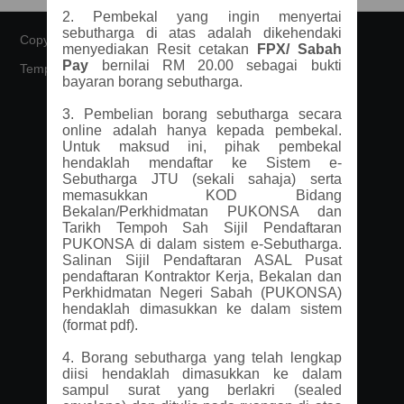
2. Pembekal yang ingin menyertai
sebutharga di atas adalah dikehendaki
Copyright © 2026 - All Rights Reserved -
Domain Name
menyediakan Resit cetakan
FPX/ Sabah
Pay
bernilai RM 20.00 sebagai bukti
Template by
OS Templates
bayaran borang sebutharga.
3. Pembelian borang sebutharga secara
online adalah hanya kepada pembekal.
Untuk maksud ini, pihak pembekal
hendaklah mendaftar ke Sistem e-
Sebutharga JTU (sekali sahaja) serta
memasukkan KOD Bidang
Bekalan/Perkhidmatan PUKONSA dan
Tarikh Tempoh Sah Sijil Pendaftaran
PUKONSA di dalam sistem e-Sebutharga.
Salinan Sijil Pendaftaran ASAL Pusat
pendaftaran Kontraktor Kerja, Bekalan dan
Perkhidmatan Negeri Sabah (PUKONSA)
hendaklah dimasukkan ke dalam sistem
(format pdf).
4.
Borang sebutharga yang telah lengkap
diisi hendaklah dimasukkan ke dalam
sampul surat yang berlakri (sealed