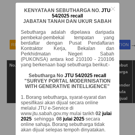
×
KENYATAAN SEBUTHARGA NO.
JTU
54/2025 recall
JABATAN TANAH DAN UKUR SABAH
Sebut Harga / Tender Listing
Sebutharga adalah dipelawa daripada
pembekal-pembekal tempatan yang
berdaftar dengan Pusat Pendaftaran
README FIRST
PERSONAL ACCOUNT REGISTRATION
Kontraktor Kerja, Bekalan dan
Perkhidmatan Negeri Sabah
(PUKONSA) antara kod 210100 - 210106
yang berkenaan bagi sebutharga berikut:-
No.
Pautan
Muat
Siri
Tajuk
Syarat
Sebut
Turun
No
Sebut
Pra-
Harga
Sebutharga No
JTU 54/2025 recall
Harga
Kelayakan
/
"SURVEY PORTAL MODERNISATION
/
(Kod
Tender
WITH GENERATIVE INTELLIGENCE"
Tender
Bidang
Mula
1.
Borang sebutharga, syarat-syarat dan
Pukonsa)
Dijual
spesifikasi akan dijual secara online
melalui JTU e-Service di
www.jtu.sabah.gov.my mulai tarikh
02
julai
2025
sehingga
08
julai 2025
secara
online sahaja. Borang sebutharga tidak
akan dijual selepas tempoh dinyatakan.